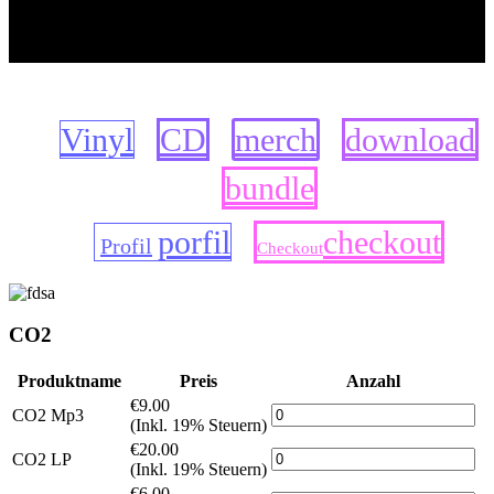
COLOUR HAZE
Shop
Vinyl
CD
merch
download
bundle
porfil
checkout
Profil
Checkout
CO2
Produktname
Preis
Anzahl
€9.00
CO2 Mp3
(Inkl. 19% Steuern)
€20.00
CO2 LP
(Inkl. 19% Steuern)
€6.00