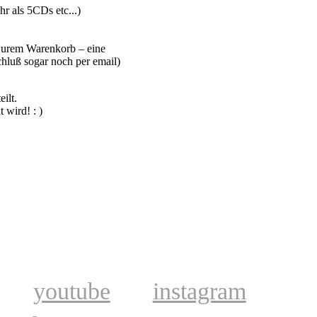
ls 5CDs etc...)
 Eurem Warenkorb – eine
hluß sogar noch per email)
ilt.
 wird! : )
youtube
instagram