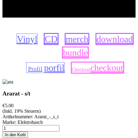
ELEKTROHASCH
Shop
Vinyl
CD
merch
download
bundle
porfil
checkout
Profil
Checkout
Ararat - s/t
€5.00
(Inkl. 19% Steuern)
Artikelnummer:
Ararat_-_s_t
Marke: Elektrohasch