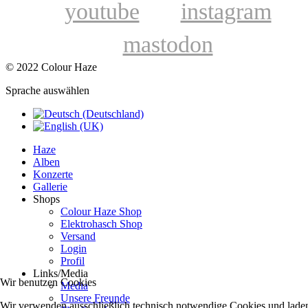
youtube
instagram
mastodon
© 2022 Colour Haze
Sprache auswählen
Haze
Alben
Konzerte
Gallerie
Shops
Colour Haze Shop
Elektrohasch Shop
Versand
Login
Profil
Links/Media
Wir benutzen Cookies
Media
Unsere Freunde
Wir verwenden ausschließlich technisch notwendige Cookies und lade